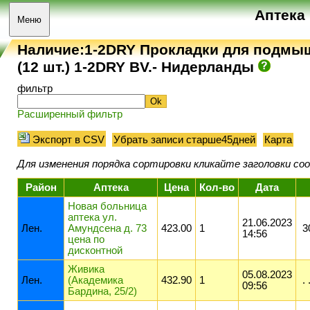
Аптека
Меню
Наличие:1-2DRY Прокладки для подмыш
(12 шт.) 1-2DRY BV.- Нидерланды
фильтр
Расширенный фильтр
Экспорт в CSV
Убрать записи старше45дней
Карта
Для изменения порядка сортировки кликайте заголовки с
Район
Аптека
Цена
Кол-во
Дата
Новая больница
аптека ул.
21.06.2023
Лeн.
Амундсена д. 73
423.00
1
3
14:56
цена по
дисконтной
Живика
05.08.2023
Лeн.
(Академика
432.90
1
. 
09:56
Бардина, 25/2)