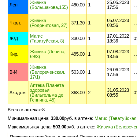
Живика
25.05.2023
Лeн.
490.00
1
. 
(Большакова,155)
17:56
Живика
05.07.2023
Чкал.
371.30
1
. 
(Родонитовая, 27)
09:56
Магис
17.01.2022
Ж/Д
330.00
1
0
(Таватуйская, 8)
18:36
Живика (Ленина,
07.08.2023
Кир.
495.00
1
. 
69/3)
13:56
Живика
26.06.2023
В-И
(Белореченская,
503.00
1
. 
17:56
17/1)
Аптека Планета
здоровья
31.05.2023
Академ.
368.00
2
01
(Вильгельма де
08:55
Геннина, 45)
Всего в аптеках:8
Минимальная цена:
330.00
руб. в аптеке:
Магис (Таватуйская,
Максимальная цена:
503.00
руб. в аптеке:
Живика (Белоречен