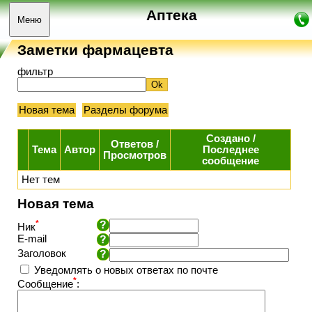
Аптека
Меню
Заметки фармацевта
фильтр
Новая тема
Разделы форума
Создано
/
Ответов
/
Тема
Автор
Последнее
Просмотров
сообщение
Нет тем
Новая тема
*
Ник
E-mail
Заголовок
Уведомлять о новых ответах по почте
*
Сообщение
: