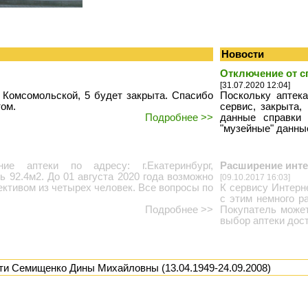
Новости
Отключение от с
[31.07.2020 12:04]
 Комсомольской, 5 будет закрыта. Спасибо
Поскольку аптек
том.
сервис, закрыта
Подробнее >>
данные справки 
"музейные" данные
е аптеки по адресу: г.Екатеринбург,
Расширение инте
ь 92.4м2. До 01 августа 2020 года возможно
[09.10.2017 16:03]
ективом из четырех человек. Все вопросы по
К сервису Интерн
с этим немного р
Подробнее >>
Покупатель может
выбор аптеки дост
ти Семищенко Дины Михайловны (13.04.1949-24.09.2008)