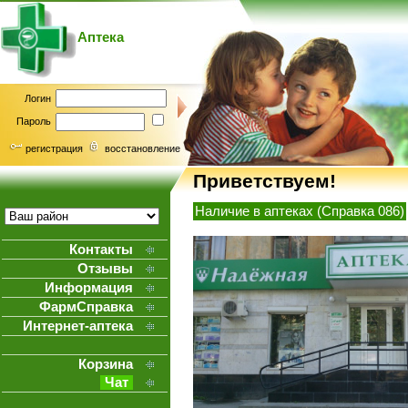
Аптека
Логин
Пароль
регистрация
восстановление
Приветствуем!
Наличие в аптеках (Справка 086)
Контакты
Отзывы
Информация
ФармСправка
Интернет-аптека
Корзина
Чат