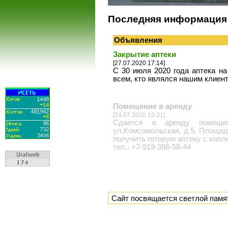
Последняя информация
Объявления
Закрытие аптеки
[27.07.2020 17:14]
С 30 июля 2020 года аптека на
всем, кто являлся нашим клиен
Помещение в аренду
[24.07.2020 10:31]
Сдается в аренду помещени
ул.Комсомольская, д.5. Площад
получить готовую аптеку с колл
тел.: +7-919-386-58-44
Сайт посвящается светлой памя