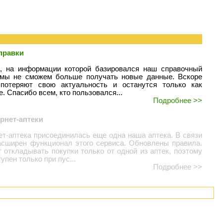
правки
а, на информации которой базировался наш справочный
, мы не сможем больше получать новые данные. Вскоре
потеряют свою актуальность и останутся только как
. Спасибо всем, кто пользовался...
Подробнее >>
рнет-аптеки
ет-аптека присоединилась еще одна наша аптека. В связи
асширен функционал этого сервиса. Обновлены правила.
 откладывать покупки только от одной из аптек, поэтому
упен только при пус...
Подробнее >>