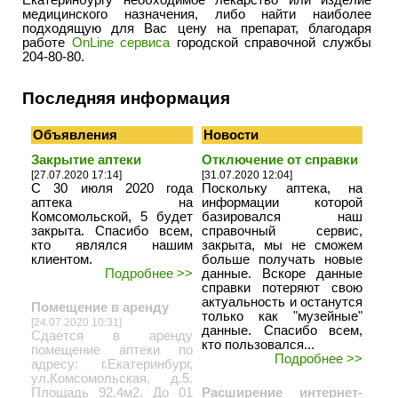
Екатеринбургу необходимое лекарство или изделие
медицинского назначения, либо найти наиболее
подходящую для Вас цену на препарат, благодаря
работе
OnLine сервиса
городской справочной службы
204-80-80.
Последняя информация
Объявления
Новости
Закрытие аптеки
Отключение от справки
[27.07.2020 17:14]
[31.07.2020 12:04]
С 30 июля 2020 года
Поскольку аптека, на
аптека на
информации которой
Комсомольской, 5 будет
базировался наш
закрыта. Спасибо всем,
справочный сервис,
кто являлся нашим
закрыта, мы не сможем
клиентом.
больше получать новые
Подробнее >>
данные. Вскоре данные
справки потеряют свою
актуальность и останутся
Помещение в аренду
только как "музейные"
[24.07.2020 10:31]
данные. Спасибо всем,
Сдается в аренду
кто пользовался...
помещение аптеки по
Подробнее >>
адресу: г.Екатеринбург,
ул.Комсомольская, д.5.
Площадь 92.4м2. До 01
Расширение интернет-